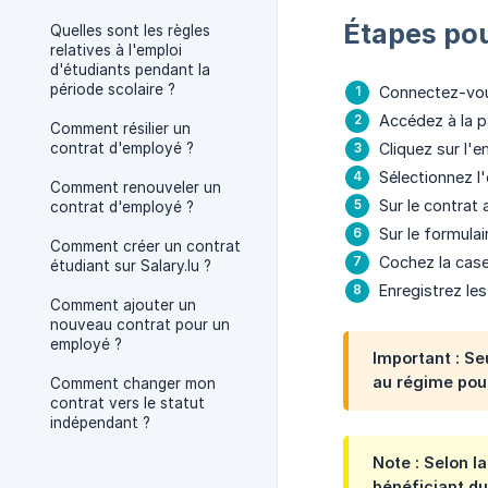
Étapes pou
Quelles sont les règles
relatives à l'emploi
d'étudiants pendant la
période scolaire ?
Connectez-vo
Accédez à la 
Comment résilier un
contrat d'employé ?
Cliquez sur l'
Sélectionnez l
Comment renouveler un
Sur le contrat 
contrat d'employé ?
Sur le formula
Comment créer un contrat
Cochez la case
étudiant sur Salary.lu ?
Enregistrez le
Comment ajouter un
nouveau contrat pour un
employé ?
Important :
Seu
au régime pour 
Comment changer mon
contrat vers le statut
indépendant ?
Note :
Selon la
bénéficiant du