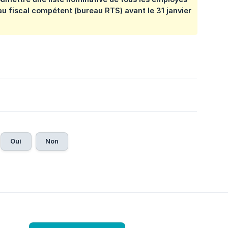
u fiscal compétent (bureau RTS) avant le 31 janvier
Oui
Non