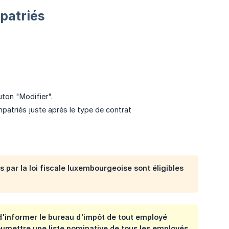
patriés
outon "Modifier".
mpatriés juste après le type de contrat
 par la loi fiscale luxembourgeoise sont éligibles
r d'informer le bureau d'impôt de tout employé
oumettre une liste nominative de tous les employés