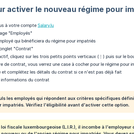
r activer le nouveau régime pour im
us à votre compte
Salary.lu
page "Employés"
employé qui bénéficiera du régime pour impatriés
'onglet "Contrat"
actif, cliquez sur les trois petits points verticaux (⋮) puis sur le b
ire de contrat, vous verrez une case à cocher pour le régime pour i
 et complétez les détails du contrat si ce n'est pas déjà fait
s informations du contrat
ls les employés qui répondent aux critères spécifiques définis
impatriés. Vérifiez l'éligibilité avant d'activer cette option.
 loi fiscale luxembourgeoise (L.I.R.), il incombe à l'employeu
 nouveau ou de l'ancien régime pour impatriés. Vous devez s