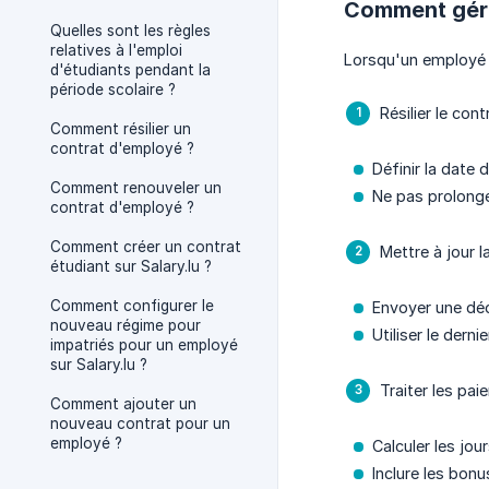
Comment gérer
Quelles sont les règles
relatives à l'emploi
Lorsqu'un employé n
d'étudiants pendant la
période scolaire ?
Résilier le cont
Comment résilier un
contrat d'employé ?
Définir la date 
Comment renouveler un
Ne pas prolonger
contrat d'employé ?
Comment créer un contrat
Mettre à jour 
étudiant sur Salary.lu ?
Comment configurer le
Envoyer une déc
nouveau régime pour
Utiliser le dern
impatriés pour un employé
sur Salary.lu ?
Traiter les pa
Comment ajouter un
nouveau contrat pour un
employé ?
Calculer les jou
Inclure les bon