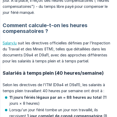
jour. À la place, il reçoit des heures compensatoires ("heures
compensatoires") - du temps libre payé pour compenser le
jour férié manqué.
Comment calcule-t-on les heures
compensatoires ?
Salary.lu
suit les directives officielles définies par l'Inspection
du Travail et des Mines (ITM), telles que détaillées dans les
documents D9a4 et D9a11, avec des approches différentes
pour les salariés à temps plein et à temps partiel.
Salariés à temps plein (40 heures/semaine)
Selon les directives de l'ITM (D9a4 et D9a11), les salariés à
temps plein travaillant 40 heures par semaine ont droit à :
11 jours fériés légaux par an = 88 heures au total
(11
jours × 8 heures)
Lorsqu'un jour férié tombe un jour non travaillé, ils
reçoivent
1 jour complet de congé compensatoire
(8