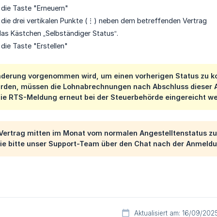
f die Taste "Erneuern"
f die drei vertikalen Punkte (⋮) neben dem betreffenden Vertrag
das Kästchen „Selbständiger Status“.
 die Taste "Erstellen"
derung vorgenommen wird, um einen vorherigen Status zu ko
urden, müssen die Lohnabrechnungen nach Abschluss dieser A
 die RTS-Meldung erneut bei der Steuerbehörde eingereicht 
Vertrag mitten im Monat vom normalen Angestelltenstatus z
Sie bitte unser Support-Team über den Chat nach der Anmeldu
Aktualisiert am: 16/09/202