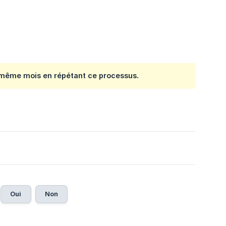
n même mois en répétant ce processus.
Oui
Non