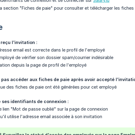
 identifiants de connexion et se connecter sur
Salary.lu
a section "Fiches de paie" pour consulter et télécharger les fiches
e
eçu l'invitation :
dresse email est correcte dans le profil de l'employé
ployé de vérifier son dossier spam/courrier indésirable
ation depuis la page de profil de l'employé
pas accéder aux fiches de paie après avoir accepté l'invitatio
ue des fiches de paie ont été générées pour cet employé
 ses identifiants de connexion :
le lien "Mot de passe oublié" sur la page de connexion
il utilise l'adresse email associée à son invitation
?
Surveillez le statut d'accès des employés sur la page Employé