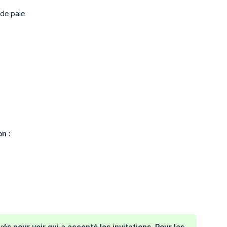
 de paie
n :
s pour voir qui a accepté les invitations. Pour les