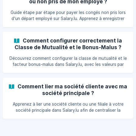
ou non pris de mon employé ?
Guide étape par étape pour payer les congés non pris lors
d'un départ employé sur Salary.lu. Apprenez à enregistrer
correctement les heures de congé restantes et à générer
la dernière fiche de paie après la résiliation du contrat.
Comment configurer correctement la
Classe de Mutualité et le Bonus-Malus ?
Découvrez comment configurer la classe de mutualité et le
facteur bonus-malus dans Salary.lu, avec les valeurs par
défaut, les mises à jour automatiques via SECUline et les
étapes de modification manuelle sur base de documents
officiels.
Comment lier ma société cliente avec ma
société principale ?
Apprenez à lier une société cliente ou une filiale à votre
société principale dans Salary.lu afin de centraliser la
facturation et de gérer plusieurs entités avec un seul
abonnement.